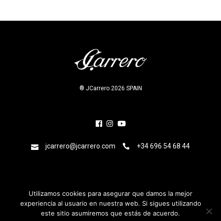
® JCarrero 2026 SPAIN
jcarrero@jcarrero.com
+34 696 54 68 44
Utilizamos cookies para asegurar que damos la mejor
Home
·
Mi cuenta
·
Obras
·
Biografía
·
Exposiciones
experiencia al usuario en nuestra web. Si sigues utilizando
singulares
este sitio asumiremos que estás de acuerdo.
·
Publicaciones
·
Prensa
·
Contacto
·