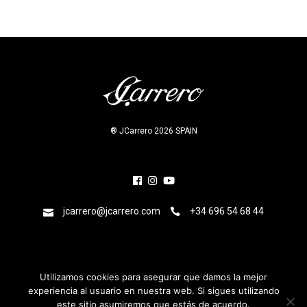
® JCarrero 2026 SPAIN
jcarrero@jcarrero.com
+34 696 54 68 44
Utilizamos cookies para asegurar que damos la mejor
Home
·
Mi cuenta
·
Obras
·
Biografía
·
Exposiciones
experiencia al usuario en nuestra web. Si sigues utilizando
este sitio asumiremos que estás de acuerdo.
singulares
·
Publicaciones
·
Prensa
·
Contacto
·